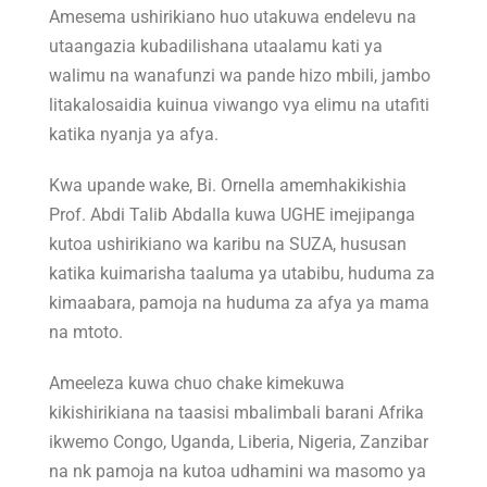
Amesema ushirikiano huo utakuwa endelevu na
utaangazia kubadilishana utaalamu kati ya
walimu na wanafunzi wa pande hizo mbili, jambo
litakalosaidia kuinua viwango vya elimu na utafiti
katika nyanja ya afya.
Kwa upande wake, Bi. Ornella amemhakikishia
Prof. Abdi Talib Abdalla kuwa UGHE imejipanga
kutoa ushirikiano wa karibu na SUZA, hususan
katika kuimarisha taaluma ya utabibu, huduma za
kimaabara, pamoja na huduma za afya ya mama
na mtoto.
Ameeleza kuwa chuo chake kimekuwa
kikishirikiana na taasisi mbalimbali barani Afrika
ikwemo Congo, Uganda, Liberia, Nigeria, Zanzibar
na nk pamoja na kutoa udhamini wa masomo ya