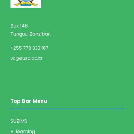
Box 146,
Tunguu, Zanzibar.
+255 773 333 167
vc@suza.ac.tz
Top Bar Menu
SUZIMS
E-learning