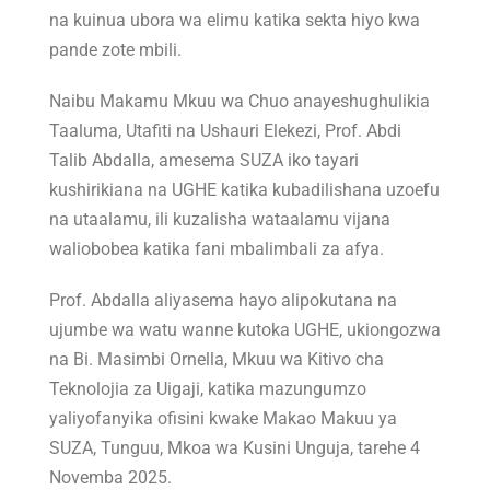
na kuinua ubora wa elimu katika sekta hiyo kwa
pande zote mbili.
Naibu Makamu Mkuu wa Chuo anayeshughulikia
Taaluma, Utafiti na Ushauri Elekezi, Prof. Abdi
Talib Abdalla, amesema SUZA iko tayari
kushirikiana na UGHE katika kubadilishana uzoefu
na utaalamu, ili kuzalisha wataalamu vijana
waliobobea katika fani mbalimbali za afya.
Prof. Abdalla aliyasema hayo alipokutana na
ujumbe wa watu wanne kutoka UGHE, ukiongozwa
na Bi. Masimbi Ornella, Mkuu wa Kitivo cha
Teknolojia za Uigaji, katika mazungumzo
yaliyofanyika ofisini kwake Makao Makuu ya
SUZA, Tunguu, Mkoa wa Kusini Unguja, tarehe 4
Novemba 2025.