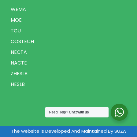
WEMA
MOE
TCU
COSTECH
NECTA
NACTE
ZHESLB
HESLB
Need Help?
Chat with us
The website is Developed And Maintained By SUZA