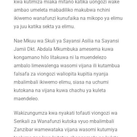
kwa kutimiza miaka mitano katika uongozi wake
ambao umeleta mabadiliko makubwa nchini
ikiwemo wanafunzi kunufaika na mikopo ya elimu
ya juu katika sekta ya elimu.
Nae Mkuu wa Skuli ya Sayansi Asilia na Sayansi
Jamii Dkt. Abdala Mkumbuka amesema kuwa
kongamano hilo litakuwa ni la muendelezo
ambalo limewalenga wasomi vijana ili kutambua
falsafa za viongozi waliopita kupitia nyanja
mbalimbali ikiwemo elimu, siasa na uchumi
kutokana na vijana kuwa chachu ya kuleta
maendeleo.
Wakizungumza kwa nyakati tofauti viongozi wa
Serikali za Wanafunzi kutoka vyuo mbalimbali
Zanzibar wamewataka vijana wasomi kutumiya