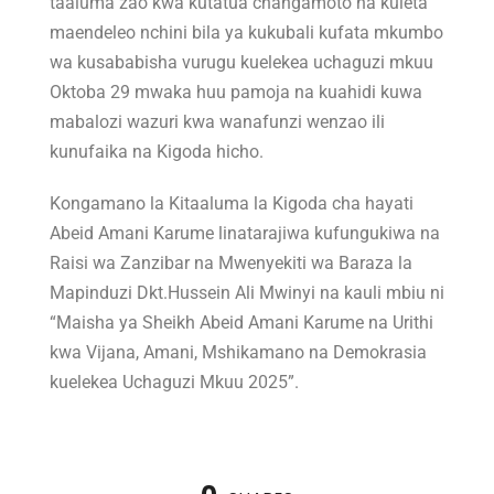
taaluma zao kwa kutatua changamoto na kuleta
maendeleo nchini bila ya kukubali kufata mkumbo
wa kusababisha vurugu kuelekea uchaguzi mkuu
Oktoba 29 mwaka huu pamoja na kuahidi kuwa
mabalozi wazuri kwa wanafunzi wenzao ili
kunufaika na Kigoda hicho.
Kongamano la Kitaaluma la Kigoda cha hayati
Abeid Amani Karume linatarajiwa kufungukiwa na
Raisi wa Zanzibar na Mwenyekiti wa Baraza la
Mapinduzi Dkt.Hussein Ali Mwinyi na kauli mbiu ni
“Maisha ya Sheikh Abeid Amani Karume na Urithi
kwa Vijana, Amani, Mshikamano na Demokrasia
kuelekea Uchaguzi Mkuu 2025”.