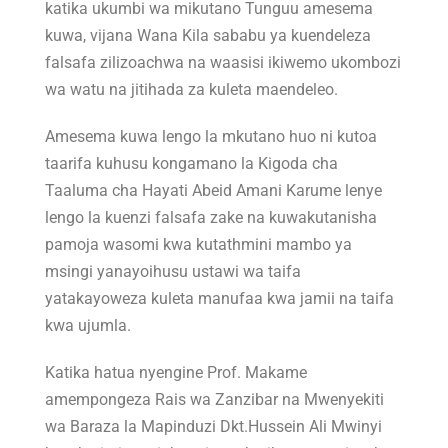
katika ukumbi wa mikutano Tunguu amesema
kuwa, vijana Wana Kila sababu ya kuendeleza
falsafa zilizoachwa na waasisi ikiwemo ukombozi
wa watu na jitihada za kuleta maendeleo.
Amesema kuwa lengo la mkutano huo ni kutoa
taarifa kuhusu kongamano la Kigoda cha
Taaluma cha Hayati Abeid Amani Karume lenye
lengo la kuenzi falsafa zake na kuwakutanisha
pamoja wasomi kwa kutathmini mambo ya
msingi yanayoihusu ustawi wa taifa
yatakayoweza kuleta manufaa kwa jamii na taifa
kwa ujumla.
Katika hatua nyengine Prof. Makame
amempongeza Rais wa Zanzibar na Mwenyekiti
wa Baraza la Mapinduzi Dkt.Hussein Ali Mwinyi