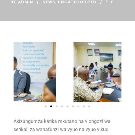
BY
ADMIN
NEWS
,
UNCATEGORIZED
0
Akizungumza katika mkutano na viongozi wa
serikali za wanafunzi wa vyuo na vyuo vikuu