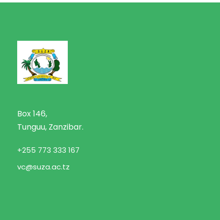
Box 146,
Tunguu, Zanzibar.
+255 773 333 167
vc@suza.ac.tz