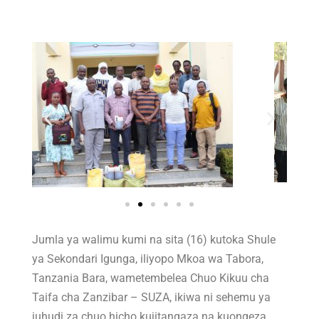
Jumla ya walimu kumi na sita (16) kutoka Shule
ya Sekondari Igunga, iliyopo Mkoa wa Tabora,
Tanzania Bara, wametembelea Chuo Kikuu cha
Taifa cha Zanzibar – SUZA, ikiwa ni sehemu ya
juhudi za chuo hicho kujitangaza na kuongeza