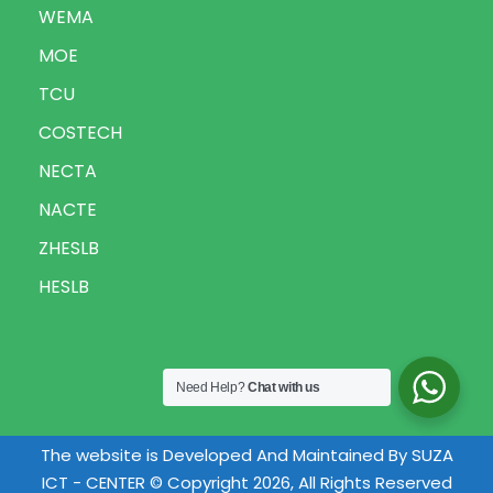
WEMA
MOE
TCU
COSTECH
NECTA
NACTE
ZHESLB
HESLB
Need Help?
Chat with us
The website is Developed And Maintained By SUZA
ICT - CENTER © Copyright 2026, All Rights Reserved