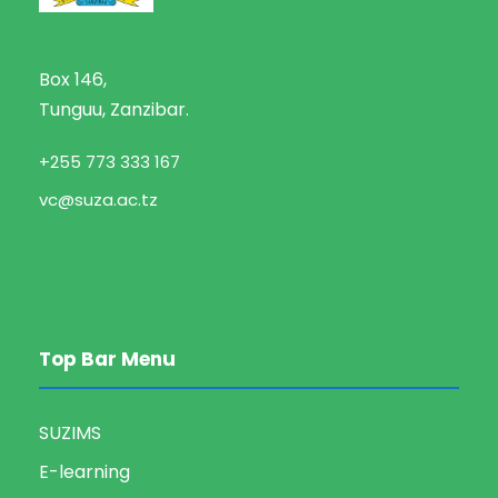
Box 146,
Tunguu, Zanzibar.
+255 773 333 167
vc@suza.ac.tz
Top Bar Menu
SUZIMS
E-learning