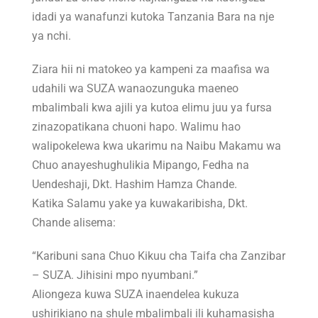
idadi ya wanafunzi kutoka Tanzania Bara na nje
ya nchi.
Ziara hii ni matokeo ya kampeni za maafisa wa
udahili wa SUZA wanaozunguka maeneo
mbalimbali kwa ajili ya kutoa elimu juu ya fursa
zinazopatikana chuoni hapo. Walimu hao
walipokelewa kwa ukarimu na Naibu Makamu wa
Chuo anayeshughulikia Mipango, Fedha na
Uendeshaji, Dkt. Hashim Hamza Chande.
Katika Salamu yake ya kuwakaribisha, Dkt.
Chande alisema:
“Karibuni sana Chuo Kikuu cha Taifa cha Zanzibar
– SUZA. Jihisini mpo nyumbani.”
Aliongeza kuwa SUZA inaendelea kukuza
ushirikiano na shule mbalimbali ili kuhamasisha