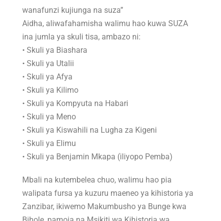
wanafunzi kujiunga na suza”
Aidha, aliwafahamisha walimu hao kuwa SUZA
ina jumla ya skuli tisa, ambazo ni:
• Skuli ya Biashara
• Skuli ya Utalii
• Skuli ya Afya
• Skuli ya Kilimo
• Skuli ya Kompyuta na Habari
• Skuli ya Meno
• Skuli ya Kiswahili na Lugha za Kigeni
• Skuli ya Elimu
• Skuli ya Benjamin Mkapa (iliyopo Pemba)
Mbali na kutembelea chuo, walimu hao pia
walipata fursa ya kuzuru maeneo ya kihistoria ya
Zanzibar, ikiwemo Makumbusho ya Bunge kwa
Bihole, pamoja na Msikiti wa Kihistoria wa