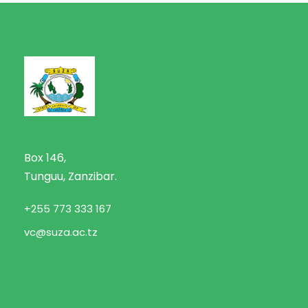
Box 146,
Tunguu, Zanzibar.
+255 773 333 167
vc@suza.ac.tz