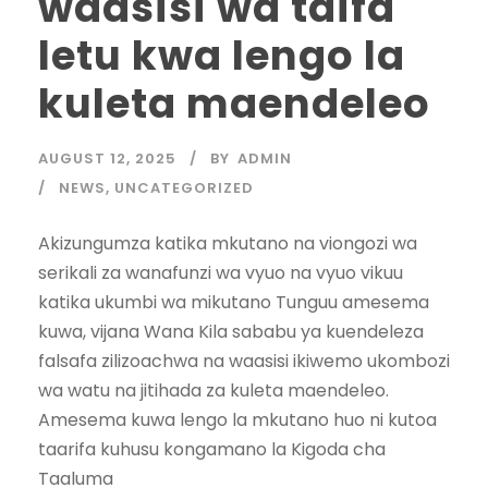
waasisi wa taifa
letu kwa lengo la
kuleta maendeleo
AUGUST 12, 2025
BY
ADMIN
NEWS
,
UNCATEGORIZED
Akizungumza katika mkutano na viongozi wa
serikali za wanafunzi wa vyuo na vyuo vikuu
katika ukumbi wa mikutano Tunguu amesema
kuwa, vijana Wana Kila sababu ya kuendeleza
falsafa zilizoachwa na waasisi ikiwemo ukombozi
wa watu na jitihada za kuleta maendeleo.
Amesema kuwa lengo la mkutano huo ni kutoa
taarifa kuhusu kongamano la Kigoda cha
Taaluma