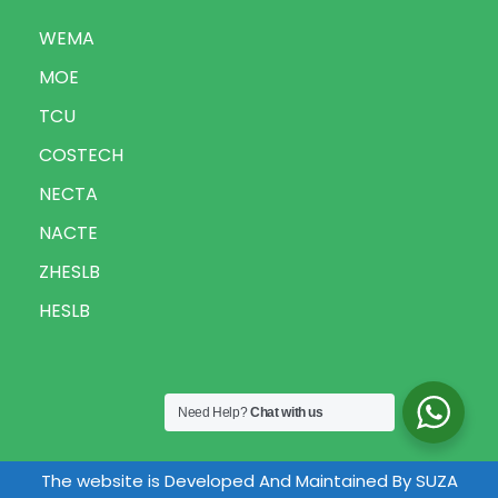
WEMA
MOE
TCU
COSTECH
NECTA
NACTE
ZHESLB
HESLB
Need Help?
Chat with us
The website is Developed And Maintained By SUZA