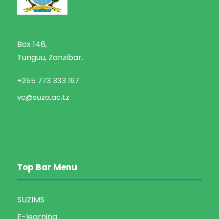
Box 146,
Tunguu, Zanzibar.
+255 773 333 167
vc@suza.ac.tz
Top Bar Menu
SUZIMS
E-learning