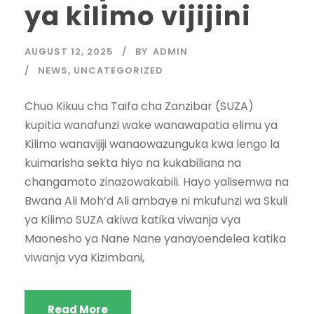
ya kilimo vijijini
AUGUST 12, 2025
BY
ADMIN
NEWS
,
UNCATEGORIZED
Chuo Kikuu cha Taifa cha Zanzibar (SUZA)
kupitia wanafunzi wake wanawapatia elimu ya
Kilimo wanavijiji wanaowazunguka kwa lengo la
kuimarisha sekta hiyo na kukabiliana na
changamoto zinazowakabili. Hayo yalisemwa na
Bwana Ali Moh’d Ali ambaye ni mkufunzi wa Skuli
ya Kilimo SUZA akiwa katika viwanja vya
Maonesho ya Nane Nane yanayoendelea katika
viwanja vya Kizimbani,
Read More