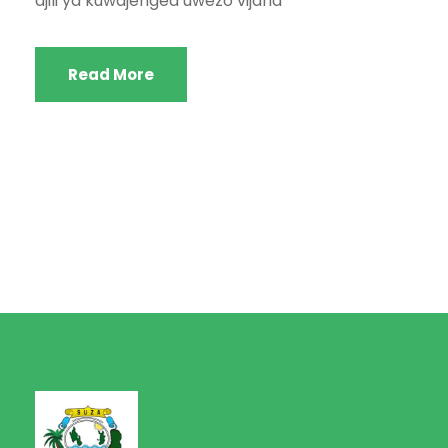
ajili ya kuwajengea uwezo vijana
Read More