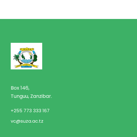
Box 146,
Tunguu, Zanzibar.
+255 773 333 167
vc@suza.ac.tz